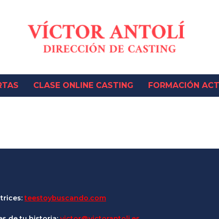
RTAS
CLASE ONLINE CASTING
FORMACIÓN ACT
trices:
teestoybuscando.com
s de tu historia:
victor@victorantoli.es