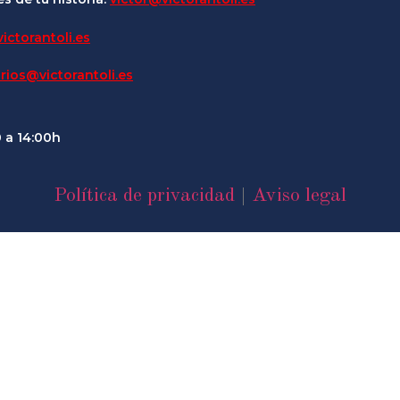
ictorantoli.es
rios@victorantoli.es
0 a 14:00h
Política de privacidad
|
Aviso legal